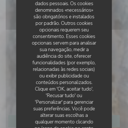
dados pessoais. Os cookies
denominados «necessários»
são obrigatórios e instalados
por padrão. Outros cookies
opcionais requerem seu
consentimento. Esses cookies
opcionais servem para analisar
sua navegação, medir a
audiência do site, oferecer
funcionalidades (por exemplo,
relacionadas às redes sociais)
•
BRON
ou exibir publicidade ou
conteúdos personalizados.
Gourmet Bron -
Clique em 'OK, aceitar tudo',
'Recusar tudo' ou
Brasserie Maison
'Personalizar' para gerenciar
suas preferências. Você pode
alterar suas escolhas a
qualquer momento clicando
RESERVAR UMA MESA