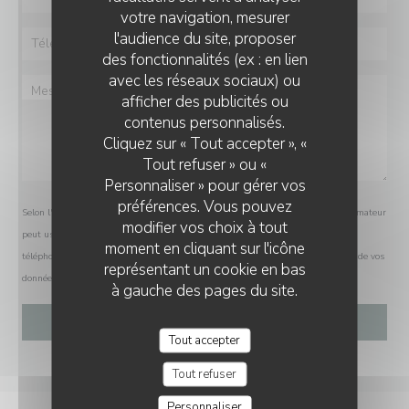
votre navigation, mesurer
l'audience du site, proposer
des fonctionnalités (ex : en lien
avec les réseaux sociaux) ou
afficher des publicités ou
contenus personnalisés.
Cliquez sur « Tout accepter », «
Tout refuser » ou «
Personnaliser » pour gérer vos
préférences. Vous pouvez
Selon l'article L.223-2 du code de la consommation, il est rappelé que le consommateur
modifier vos choix à tout
peut user de son droit à s'inscrire sur la liste d'opposition au démarchage
moment en cliquant sur l'icône
téléphonique Bloctel :
bloctel.gouv.fr
. Pour plus d'informations sur le traitement de vos
représentant un cookie en bas
données, consultez notre
politique de confidentialité
.
à gauche des pages du site.
Tout accepter
Tout refuser
Personnaliser