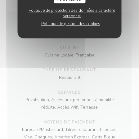
Politique de protection des données à caractère
personnel
Politique de gestion des cookies
INFOS PRATIQUES
CUISINE
Cuisine Locale, Française
TYPE DE RESTAURANT
Restaurant
SERVICES
Privatisation, Accès aux personnes à mobilité
réduite, Accès Wifi, Terrasse
MOYENS DE PAIEMENT
Eurocard/Mastercard, Titres restaurant, Espèces,
Visa, Chèques, American Express, Carte Bleue