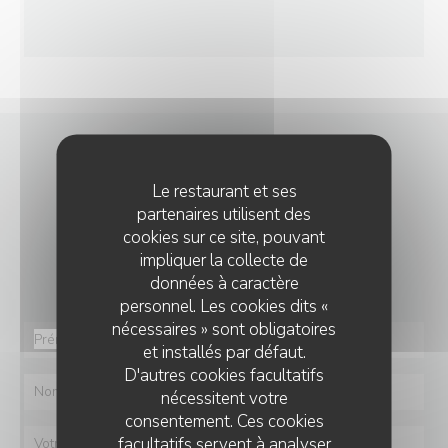
NOUS CONTACTER
Le restaurant et ses
partenaires utilisent des
cookies sur ce site, pouvant
Vous désirez nous contacter ?
impliquer la collecte de
Remplissez le formulaire ci-dessous !
données à caractère
personnel. Les cookies dits «
nécessaires » sont obligatoires
et installés par défaut.
D'autres cookies facultatifs
nécessitent votre
consentement. Ces cookies
facultatifs servent à analyser