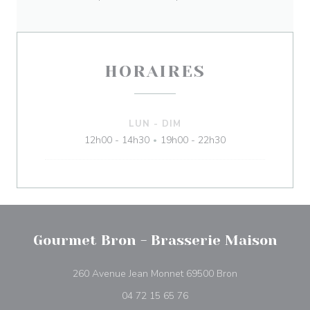
HORAIRES
LUN
-
DIM
12h00 - 14h30
19h00 - 22h30
•
Gourmet Bron - Brasserie Maison
((ouvre une nouv
260 Avenue Jean Monnet 69500 Bron
04 72 15 65 76