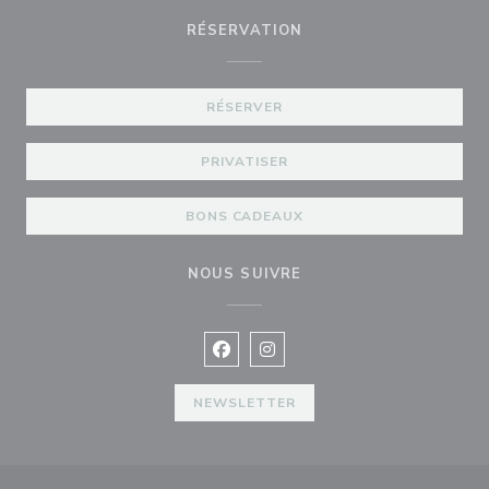
RÉSERVATION
RÉSERVER
PRIVATISER
BONS CADEAUX
NOUS SUIVRE
Facebook ((ouvre une nouvelle fenê
Instagram ((ouvre une nouvell
NEWSLETTER